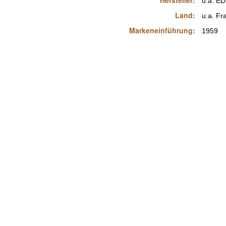
Hersteller:
u.a. ED
Land:
u.a. Fr
Markeneinführung:
1959