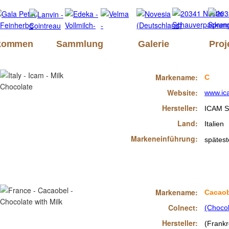
lkommen
Sammlung
Galerie
Proj
Markename:
C
Website:
www.ic
Hersteller:
ICAM S
Land:
Italien
Markeneinführung:
spätest
Markename:
Cacaob
Colnect:
(Chocol
Hersteller:
(Frankr