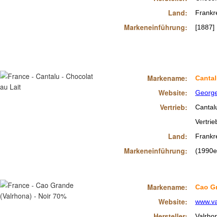
Land:
Frankr
Markeneinführung:
[1887]
Markename:
Canta
Website:
George
Vertrieb:
Cantal
Vertri
Land:
Frankr
Markeneinführung:
(1990e
Markename:
Cao Gr
Website:
www.va
Hersteller:
Valrho