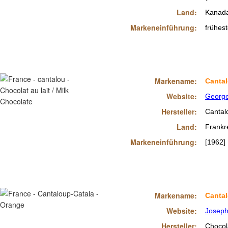
Land:
Kanad
Markeneinführung:
frühes
Markename:
Canta
Website:
George
Hersteller:
Cantal
Land:
Frankr
Markeneinführung:
[1962]
Markename:
Cantal
Website:
Joseph
Hersteller:
Chocol