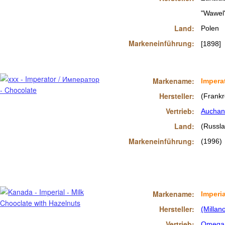
"Wawel
Land:
Polen
Markeneinführung:
[1898]
Markename:
Impera
Hersteller:
(Frankr
Vertrieb:
Auchan
Land:
(Russl
Markeneinführung:
(1996)
Markename:
Imperia
Hersteller:
(Millan
Vertrieb:
Omega 