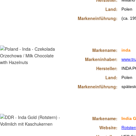
Hersteller:
Millano
Land:
Polen
Markeneinführung:
(ca. 19
Markename:
inda
Markeninhaber:
www.tr
Hersteller:
INDA P
Land:
Polen
Markeneinführung:
spätest
Markename:
India G
Website:
Rotster