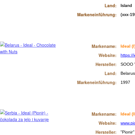
Land:
Land:
Island
Island
Markeneinführung:
Markeneinführung:
(xxx-19
(xxx-19
Markename:
Ideal (I
Website:
https://
Hersteller:
SOOO "
Land:
Belarus
Markeneinführung:
1997
Markename:
Ideal (I
Website:
www.pio
Hersteller:
"Pionir