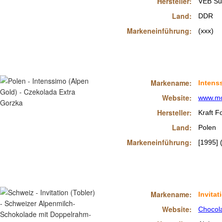
Hersteller:
VEB Sü
Land:
DDR
Markeneinführung:
(xxx)
Markename:
Intens
Website:
www.mo
Hersteller:
Kraft F
Land:
Polen
Markeneinführung:
[1995] 
Markename:
Invitat
Website:
Chocola