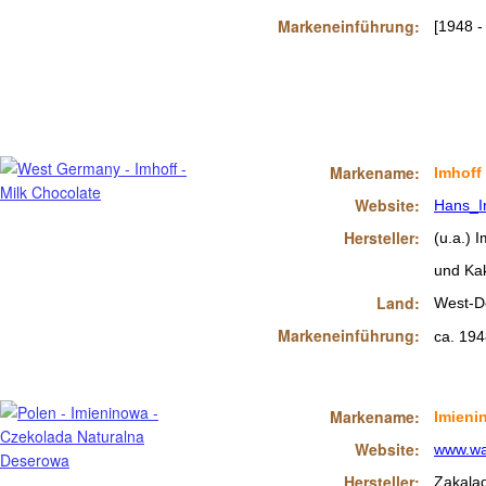
Markeneinführung:
[1948 -
Markename:
Imhoff
Website:
Hans_I
Hersteller:
(u.a.) 
und Ka
Land:
West-D
Markeneinführung:
ca. 194
Markename:
Imieni
Website:
www.wa
Hersteller:
Zakala