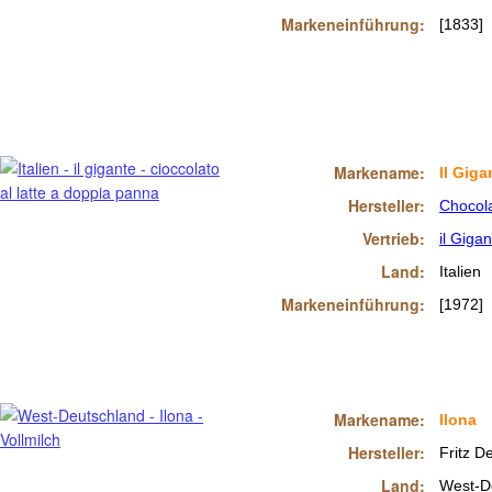
Markeneinführung:
[1833]
Markename:
Il Giga
Hersteller:
Chocol
Vertrieb:
il Gigan
Land:
Italien
Markeneinführung:
[1972]
Markename:
Ilona
Hersteller:
Fritz D
Land:
West-D