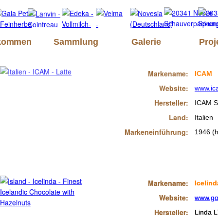
lkommen
Sammlung
Galerie
Proj
Markename:
ICAM
Website:
www.ic
Hersteller:
ICAM S
Land:
Italien
Markeneinführung:
1946 (h
Markename:
Markename:
Icelind
Icelind
Website:
Website:
www.go
www.go
Hersteller:
Hersteller:
Linda L
Linda L