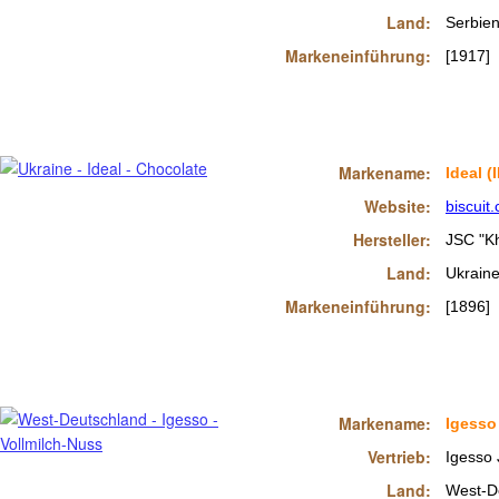
Land:
Serbie
Markeneinführung:
[1917]
Markename:
Ideal (I
Website:
biscuit
Hersteller:
JSC "Kh
Land:
Ukrain
Markeneinführung:
[1896]
Markename:
Igesso
Vertrieb:
Igesso 
Land:
West-D