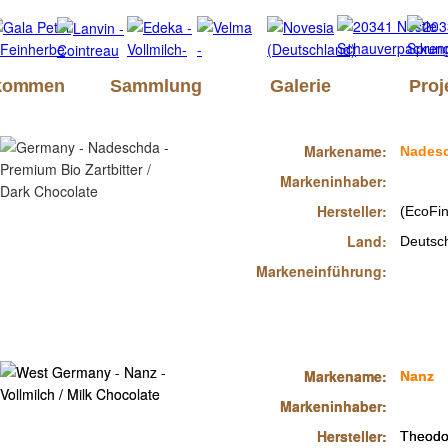
lkommen
Sammlung
Galerie
Proj
Markename:
Nades
Markeninhaber:
Hersteller:
(EcoFi
Land:
Deutsc
Markeneinführung:
Markename:
Markename:
Nanz
Nanz
Markeninhaber:
Markeninhaber:
Hersteller:
Hersteller:
Theod
Theod