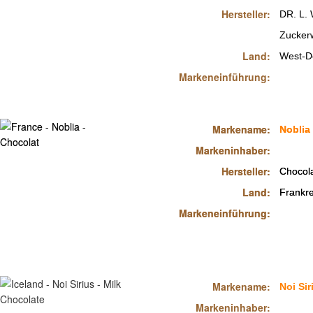
Hersteller:
DR. L.
Zucker
Land:
West-D
Markeneinführung:
Markename:
Markename:
Noblia
Noblia
Markeninhaber:
Markeninhaber:
Hersteller:
Hersteller:
Chocola
Chocola
Land:
Land:
Frankre
Frankre
Markeneinführung:
Markeneinführung:
Markename:
Noi Sir
Markeninhaber: