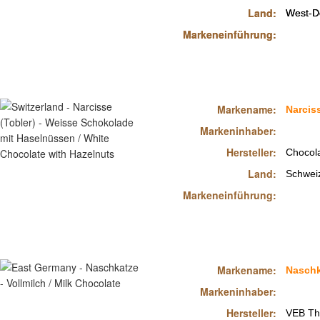
Land:
Land:
West-D
West-D
Markeneinführung:
Markeneinführung:
Markename:
Narciss
Markeninhaber:
Hersteller:
Chocola
Land:
Schwei
Markeneinführung:
Markename:
Naschk
Markeninhaber:
Hersteller:
VEB Th