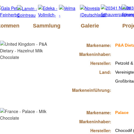
lkommen
Sammlung
Galerie
Proj
Markename:
P&A Diet
Markeninhaber:
Hersteller:
Petzold &
Land:
Vereinigt
Großbrita
Markeneinführung:
Markename:
Palace
Markeninhaber:
Hersteller:
Chocodif 