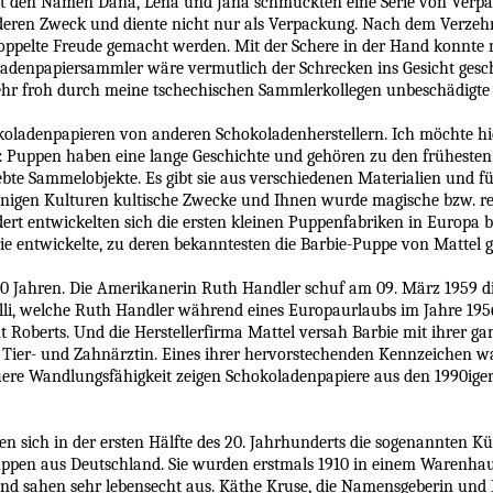
it den Namen Dana, Lena und Jana schmückten eine Serie von Verp
nderen Zweck und diente nicht nur als Verpackung. Nach dem Verzeh
doppelte Freude gemacht werden. Mit der Schere in der Hand konnte
ladenpapiersammler wäre vermutlich der Schrecken ins Gesicht ges
o sehr froh durch meine tschechischen Sammlerkollegen unbeschädi
oladenpapieren von anderen Schokoladenherstellern. Ich möchte hier
. Puppen haben eine lange Geschichte und gehören zu den frühesten
bte Sammelobjekte. Es gibt sie aus verschiedenen Materialien und 
einigen Kulturen kultische Zwecke und Ihnen wurde magische bzw. re
ert entwickelten sich die ersten kleinen Puppenfabriken in Europa bi
e entwickelte, zu deren bekanntesten die Barbie-Puppe von Mattel 
 60 Jahren. Die Amerikanerin Ruth Handler schuf am 09. März 1959 die
Lilli, welche Ruth Handler während eines Europaurlaubs im Jahre 195
t Roberts. Und die Herstellerfirma Mattel versah Barbie mit ihrer gan
r, Tier- und Zahnärztin. Eines ihrer hervorstechenden Kennzeichen w
ere Wandlungsfähigkeit zeigen Schokoladenpapiere aus den 1990iger
n sich in der ersten Hälfte des 20. Jahrhunderts die sogenannten K
ppen aus Deutschland. Sie wurden erstmals 1910 in einem Warenhaus 
nd sahen sehr lebensecht aus. Käthe Kruse, die Namensgeberin und E