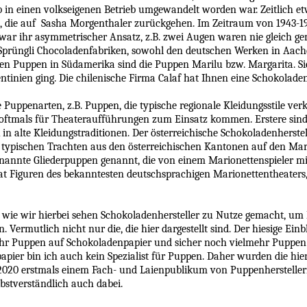
in einen volkseigenen Betrieb umgewandelt worden war. Zeitlich etw
, die auf Sasha Morgenthaler zurückgehen. Im Zeitraum von 1943-
 war ihr asymmetrischer Ansatz, z.B. zwei Augen waren nie gleich g
d Sprüngli Chocoladenfabriken, sowohl den deutschen Werken in Aac
esen Puppen in Südamerika sind die Puppen Marilu bzw. Margarita. S
entinien ging. Die chilenische Firma Calaf hat Ihnen eine Schokolad
e Puppenarten, z.B. Puppen, die typische regionale Kleidungsstile ve
oftmals für Theateraufführungen zum Einsatz kommen. Erstere sind 
 in alte Kleidungstraditionen. Der österreichische Schokoladenherste
 typischen Trachten aus den österreichischen Kantonen auf den Mark
annte Gliederpuppen genannt, die von einem Marionettenspieler mi
 Figuren des bekanntesten deutschsprachigen Marionettentheaters,
 wie wir hierbei sehen Schokoladenhersteller zu Nutze gemacht, um
rmutlich nicht nur die, die hier dargestellt sind. Der hiesige Ein
mehr Puppen auf Schokoladenpapier und sicher noch vielmehr Puppen
pier bin ich auch kein Spezialist für Puppen. Daher wurden die h
20 erstmals einem Fach- und Laienpublikum von Puppenherstellern
bstverständlich auch dabei.