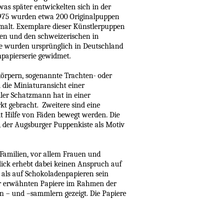
as später entwickelten sich in der
1975 wurden etwa 200 Originalpuppen
emalt. Exemplare dieser Künstlerpuppen
hen und den schweizerischen in
ie wurden ursprünglich in Deutschland
enpapierserie gewidmet.
rkörpern, sogenannte Trachten- oder
die Miniaturansicht einer
ller Schatzmann hat in einer
t gebracht. Zweitere sind eine
t Hilfe von Fäden bewegt werden. Die
 der Augsburger Puppenkiste als Motiv
 Familien, vor allem Frauen und
blick erhebt dabei keinen Anspruch auf
 als auf Schokoladenpapieren sein
ier erwähnten Papiere im Rahmen der
 – und –sammlern gezeigt. Die Papiere