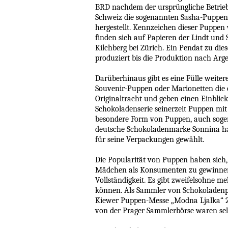
BRD nachdem der ursprüngliche Betrieb 
Schweiz die sogenannten Sasha-Puppen
hergestellt. Kennzeichen dieser Puppen
finden sich auf Papieren der Lindt un
Kilchberg bei Zürich. Ein Pendat zu di
produziert bis die Produktion nach Arg
Darüberhinaus gibt es eine Fülle weiter
Souvenir-Puppen oder Marionetten die 
Originaltracht und geben einen Einblick
Schokoladenserie seinerzeit Puppen mit
besondere Form von Puppen, auch sogen
deutsche Schokoladenmarke Sonnina hat
für seine Verpackungen gewählt.
Die Popularität von Puppen haben sich,
Mädchen als Konsumenten zu gewinnen. Ve
Vollständigkeit. Es gibt zweifelsohne 
können. Als Sammler von Schokoladenpa
Kiewer Puppen-Messe „Modna Ljalka“ 20
von der Prager Sammlerbörse waren sel