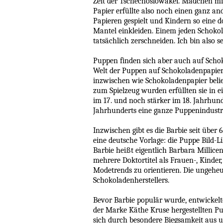
Zeit der Tschechoslowakei. Mädchen m
Papier erfüllte also noch einen ganz a
Papieren gespielt und Kindern so eine 
Mantel einkleiden. Einem jeden Schoko
tatsächlich zerschneiden. Ich bin als
Puppen finden sich aber auch auf Schok
Welt der Puppen auf Schokoladenpapier
inzwischen wie Schokoladenpapier belie
zum Spielzeug wurden erfüllten sie in 
im 17. und noch stärker im 18. Jahrhund
Jahrhunderts eine ganze Puppenindustri
Inzwischen gibt es die Barbie seit über
eine deutsche Vorlage: die Puppe Bild-
Barbie heißt eigentlich Barbara Millicen
mehrere Doktortitel als Frauen-, Kinde
Modetrends zu orientieren. Die ungeheu
Schokoladenherstellers.
Bevor Barbie populär wurde, entwickelte
der Marke Käthe Kruse hergestellten Pu
sich durch besondere Biegsamkeit aus u