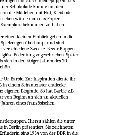
ackungen mit Ausschneidepuppen. Das
r der Schokolade konnte mit den
 man die Mädchen mit Hut, Kleid oder
chrieben würde man das Papier
gte Exemplare bekommen zu haben.
 einen kleinen Einblick geben in die
 Spielzeugen überhaupt und sind
für verschiedene Zwecke. Bevor Puppen
ligiöse Bedeutung zugeschrieben. Später
s sich in den 60iger Jahren des 20.
gehört.
 Ur-Barbie. Zur Inspiration diente ihr
6 in einem Schaufenster entdecke.
z eigenen Biografie. So hat Barbie z.B.
ar von Beginn an sich an aktuellen
 Jahren eines französischen
ünstlerpuppen. Hierzu zählen die unter
in Berlin präsentiert. Sie zeichneten
rfinderin ging 1954 von der DDR in die